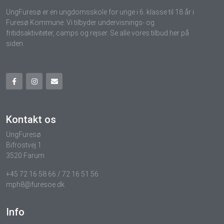
UngFuresø er en ungdomsskole for unge i 6. klasse til 18 år i
Furesø Kommune. Vi tilbyder undervisnings- og
fritidsaktiviteter, camps og rejser. Se alle vores tilbud her på
siden.
Kontakt os
UngFuresø
Bifrostvej 1
3520 Farum
+45 72 16 58 66 / 72 16 51 56
mph8@furesoe.dk
Info