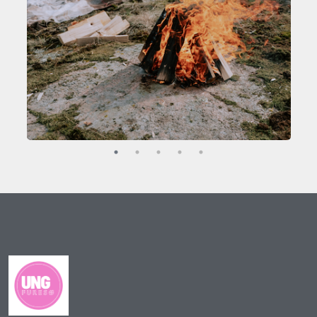
Outdoor - Vi skal på tur
Vi skal lave den fedeste camp i naturen (GRATIS) ... læs mere
Dato
torsdag 18. mar. kl. 18:00-20:00
Sted
Naturskolen ved Furesø Marina, Frederiksborgvej
102 A i Værløse
Pladser
Der er 9 pladser tilbage.