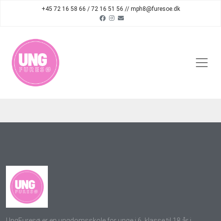
+45 72 16 58 66 / 72 16 51 56 // mph8@furesoe.dk
UngFuresø er en ungdomsskole for unge i 6. klasse til 18 år i