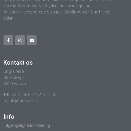
Furesø Kommune. Vi tilbyder undervisnings- og
fritidsaktiviteter, camps og rejser. Se alle vores tilbud her på
siden.
Kontakt os
UngFuresø
Bifrostvej 1
3520 Farum
+45 72 16 58 66 / 72 16 51 56
mph8@furesoe.dk
Info
Tilgængelighedserklæring