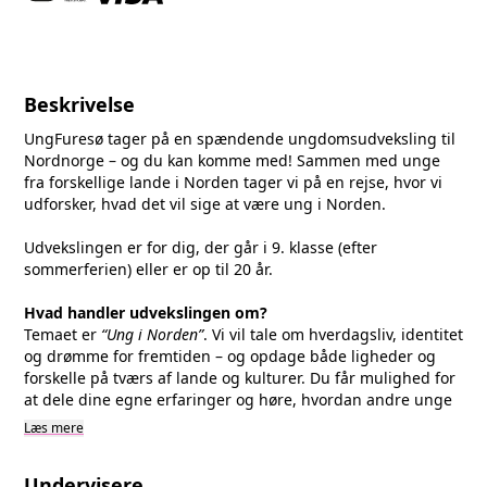
Beskrivelse
UngFuresø tager på en spændende ungdomsudveksling til
Nordnorge – og du kan komme med! Sammen med unge
fra forskellige lande i Norden tager vi på en rejse, hvor vi
udforsker, hvad det vil sige at være ung i Norden.
Udvekslingen er for dig, der går i 9. klasse (efter
sommerferien) eller er op til 20 år.
Hvad handler udvekslingen om?
Temaet er
“Ung i Norden”
. Vi vil tale om hverdagsliv, identitet
og drømme for fremtiden – og opdage både ligheder og
forskelle på tværs af lande og kulturer. Du får mulighed for
at dele dine egne erfaringer og høre, hvordan andre unge
lever deres liv.
Læs mere
Et vigtigt fokus er demokrati og din stemme i samfundet.
Du bliver inspireret til at sige din mening, påvirke
Undervisere
beslutninger og tage del i fællesskaber – både lokalt og