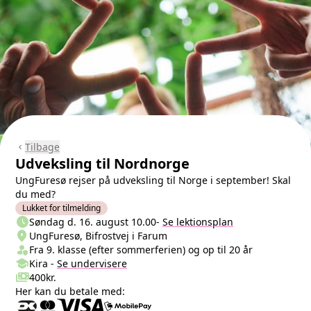
Tilbage
chevron_left
Udveksling til Nordnorge
UngFuresø rejser på udveksling til Norge i september! Skal
du med?
Lukket for tilmelding
schedule
Næste lektion
Søndag d. 16. august 10.00
-
Se lektionsplan
location_on
Sted/Adresse
UngFuresø, Bifrostvej i Farum
person_shield
Klasse/Aldersbegrænsning
Fra 9. klasse (efter sommerferien) og op til 20 år
school
Undervisere
Kira
-
Se
undervisere
payments
Pris
400kr.
Her kan du betale med: