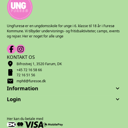
UngFuresø er en ungdomsskole for unge i 6. klasse til 18 år i Furesø
Kommune. Vi tilbyder undervisnings- og fritidsaktiviteter, camps, events
og rejser. Her er noget for alle unge
KONTAKT OS
location_on
Bifrostvej 1, 3520 Farum, DK
+45 72 16 58 66
smartphone
72 16 51 56
mail
mph8@furesoe.dk
keyboard_arrow_down
Information
keyboard_arrow_down
Login
Her kan du betale med