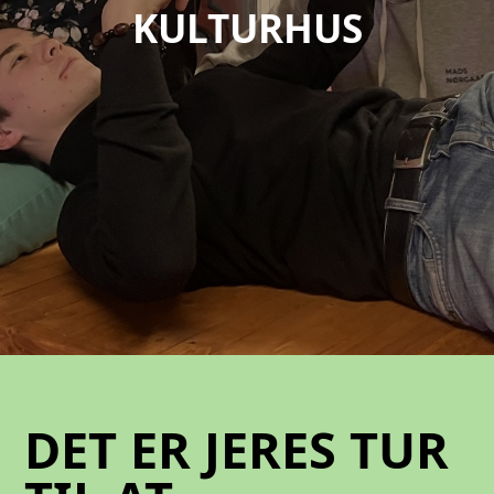
KULTURHUS
DET ER JERES TUR T
DET ER JERES TUR