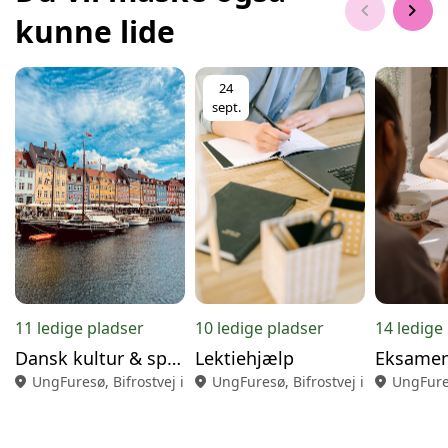
chevron_left
chevron_right
kunne lide
24
sept.
11 ledige pladser
10 ledige pladser
14 ledige
Dansk kultur & sprog
Lektiehjælp
Eksamen
location_on
UngFuresø, Bifrostvej i Farum
location_on
UngFuresø, Bifrostvej i Farum
location_on
UngFures