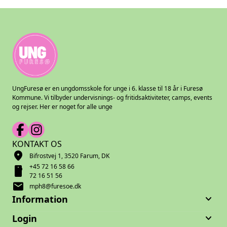
UngFuresø er en ungdomsskole for unge i 6. klasse til 18 år i Furesø
Kommune. Vi tilbyder undervisnings- og fritidsaktiviteter, camps, events
og rejser. Her er noget for alle unge
KONTAKT OS
location_on
Bifrostvej 1, 3520 Farum, DK
+45 72 16 58 66
smartphone
72 16 51 56
mail
mph8@furesoe.dk
keyboard_arrow_down
Information
keyboard_arrow_down
Login