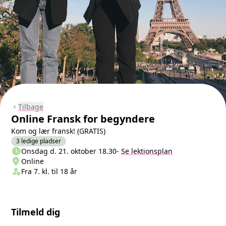
Tilbage
chevron_left
Online Fransk for begyndere
Kom og lær fransk! (GRATIS)
3 ledige pladser
schedule
Næste lektion
Onsdag d. 21. oktober 18.30
-
Se lektionsplan
location_on
Sted/Adresse
Online
person_shield
Klasse/Aldersbegrænsning
Fra 7. kl. til 18 år
Tilmeld dig