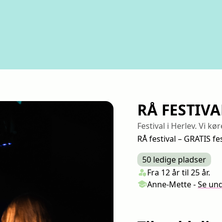
RÅ FESTIVA
Festival i Herlev. Vi kø
RÅ festival – GRATIS fe
50 ledige pladser
Klasse/Aldersbegræns
person_shield
Fra 12 år til 25 år.
Undervisere
school
Anne-Mette
-
Se
und