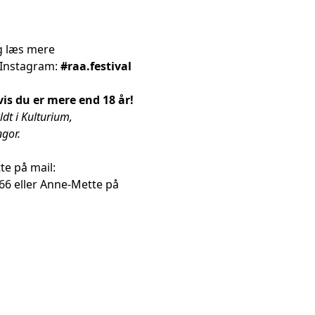
og læs mere
 Instagram:
#raa.festival
vis du er mere end 18 år!
ldt i Kulturium,
ngor.
te på mail:
866 eller Anne-Mette på