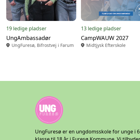
19 ledige pladser
13 ledige pladser
UngAmbassadør
CampWAUW 2027
location_on
UngFuresø, Bifrostvej i Farum
location_on
Midtjysk Efterskole
UngFuresø er en ungdomsskole for unge i 6
klasse til 18 år i Furesø Kommune. Vi tilbyde