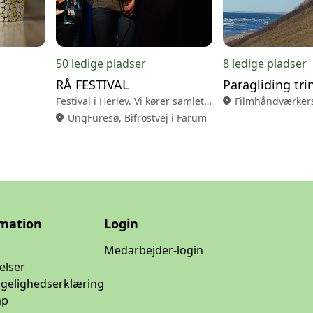
50 ledige pladser
8 ledige pladser
RÅ FESTIVAL
i Værløse
Festival i Herlev. Vi kører samlet i bus frem og tilbage.
location_on
Filmhåndværkersk
location_on
UngFuresø, Bifrostvej i Farum
rmation
Login
Medarbejder-login
elser
ngelighedserklæring
ap