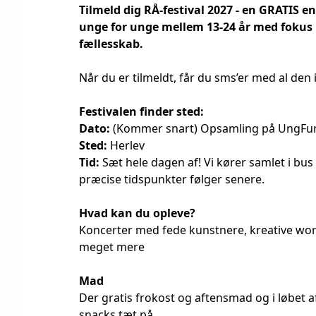
Tilmeld dig RÅ-festival 2027 - en GRATIS e
unge for unge mellem 13-24 år med fokus 
fællesskab
.
Når du er tilmeldt, får du sms’er med al den 
Festivalen finder sted:
Dato:
(Kommer snart) Opsamling på UngFure
Sted:
Herlev
Tid:
Sæt hele dagen af! Vi kører samlet i bus
præcise tidspunkter følger senere.
Hvad kan du opleve?
Koncerter med fede kunstnere, kreative wor
meget mere
Mad
Der gratis frokost og aftensmad og i løbet 
snacks tæt på