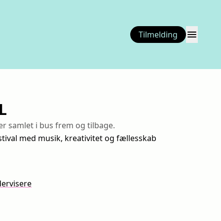
menu
Tilmelding
L
rer samlet i bus frem og tilbage.
stival med musik, kreativitet og fællesskab
ning
ervisere