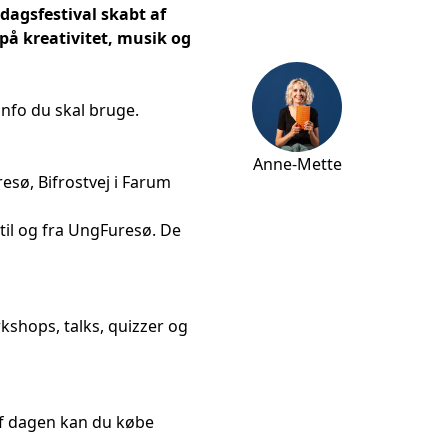
ndagsfestival skabt af
på kreativitet, musik og
info du skal bruge.
Anne-Mette
sø, Bifrostvej i Farum
 til og fra UngFuresø. De
kshops, talks, quizzer og
af dagen kan du købe