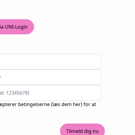
ia UNI-Login
*
at: 12345678)
cepterer betingelserne (
læs dem her
) for at
Tilmeld dig nu