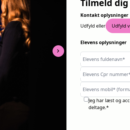
Tilmeld dig
Kontakt oplysninger
Udfyld eller
Udfyld v
Elevens oplysninger
chevron_right
Elevens fuldenavn*
Elevens Cpr nummer
Elevens mobil* (form
Jeg har læst og ac
deltage.*