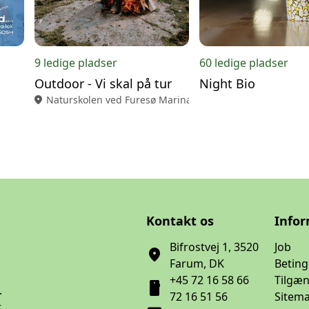
9 ledige pladser
60 ledige pladser
Outdoor - Vi skal på tur
Night Bio
location_on
Naturskolen ved Furesø Marina, Frederiksborgvej 102 A 
Kontakt os
Info
Bifrostvej 1, 3520
Job
location_on
Farum, DK
Beting
+45 72 16 58 66
Tilgæ
smartphone
.
72 16 51 56
Sitem
r