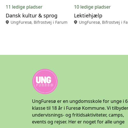
11 ledige pladser
10 ledige pladser
Dansk kultur & sprog
Lektiehjælp
location_on
UngFuresø, Bifrostvej i Farum
location_on
UngFuresø, Bifrostvej i F
UngFuresø er en ungdomsskole for unge i 6
klasse til 18 år i Furesø Kommune. Vi tilbyde
undervisnings- og fritidsaktiviteter, camps,
events og rejser. Her er noget for alle unge