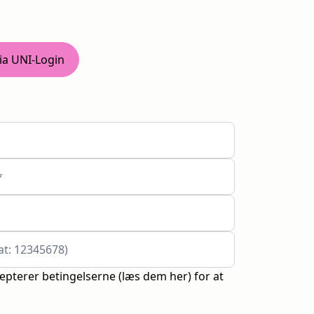
ia UNI-Login
*
at: 12345678)
cepterer betingelserne (
læs dem her
) for at