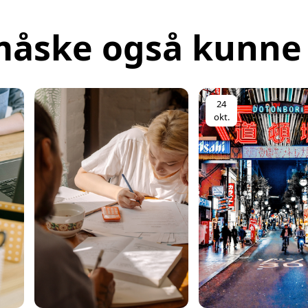
L
måske også kunne 
Online
Online
24
okt.
Online