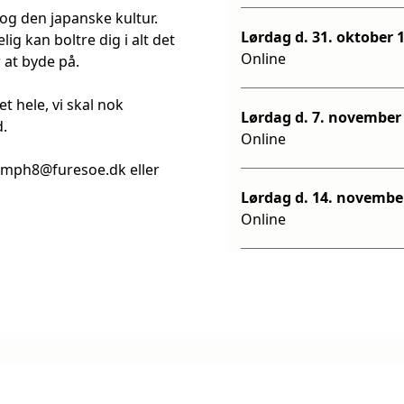
 og den japanske kultur.
Lørda
lig kan boltre dig i alt det
Online
at byde på.
t hele, vi skal nok
d.
Online
å mph8@furesoe.dk eller
Online
Online
Online