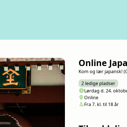
Online Japa
Kom og lær japansk! (
2 ledige pladser
Næste lektion
schedule
Lørdag d. 24. oktob
Sted/Adresse
location_on
Online
Klasse/Aldersbegræns
person_shield
Fra 7. kl. til 18 år