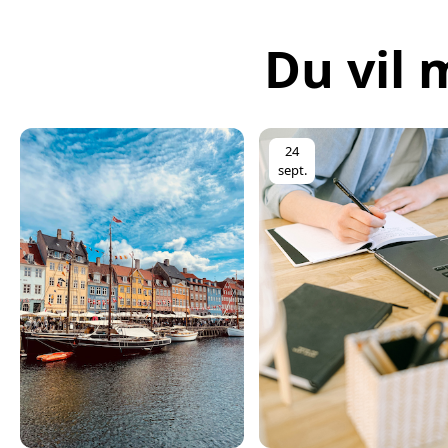
Du vil 
24
sept.