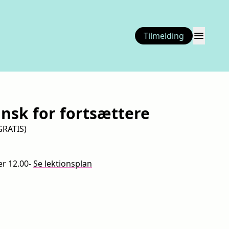
menu
Tilmelding
nsk for fortsættere
GRATIS)
er 12.00
-
Se lektionsplan
ning