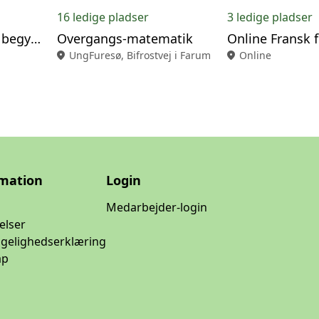
16 ledige pladser
3 ledige pladser
Online Japansk for begyndere
Overgangs-matematik
location_on
UngFuresø, Bifrostvej i Farum
location_on
Online
rmation
Login
Medarbejder-login
elser
ngelighedserklæring
ap