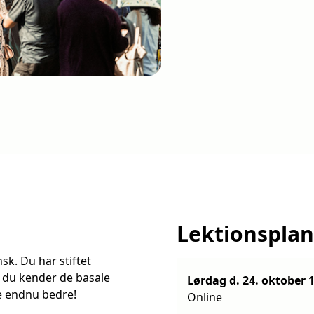
Lektionsplan
k. Du har stiftet
 du kender de basale
Lørda
e endnu bedre!
Online