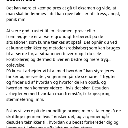
Det kan være et kæmpe pres at gå til eksamen og vide, at
man skal bedømmes - det kan give følelser af stress, angst,
panik mm.
At være godt rustet til en eksamen, prøve eller
fremlæggelse er at være grundigt forberedt på de
situationer, som kunne tænkes at opstå. Det opnår du ved
at kunne teknikker og metoder (redskaber) som kan bruges
til at sørge for, at situationen bliver noget du selv
kontrollerer, og dermed bliver en bedre og mere tryg
oplevelse.
På kurset arbejder vi bl.a. med hvordan I kan styre jeres
tanker og nervøsitet, vi gennemgår de scenarier I frygter
og finder ud af hvordan og hvorfor de kan opstå, og
hvordan man kommer videre - hvis det sker. Desuden
arbejder vi med hvordan man fremstår, fx kropssprog,
stemmeføring, mm.
Fokus vil være på de mundtlige prøver, men vi taler også de
skriftlige igennem hvis I ønsker det, og vi gennemgår
desuden teknikker til, hvordan du bedst forbereder dig og
læser op til eksamen effektivt og uden stress.