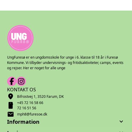
UngFuresø er en ungdomsskole for unge i 6. klasse til 18 år i Furesø
Kommune. Vi tilbyder undervisnings- og fritidsaktiviteter, camps, events
og rejser. Her er noget for alle unge
KONTAKT OS
location_on
Bifrostvej 1, 3520 Farum, DK
+45 72 16 58 66
smartphone
72 16 51 56
mail
mph8@furesoe.dk
keyboard_arrow_down
Information