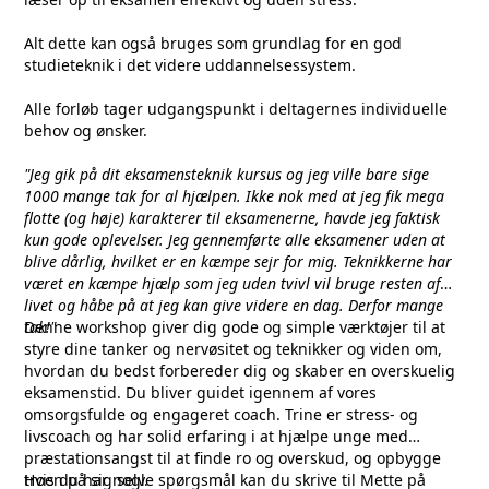
Alt dette kan også bruges som grundlag for en god
studieteknik i det videre uddannelsessystem.
Alle forløb tager udgangspunkt i deltagernes individuelle
behov og ønsker.
"Jeg gik på dit eksamensteknik kursus og jeg ville bare sige
1000 mange tak for al hjælpen. Ikke nok med at jeg fik mega
flotte (og høje) karakterer til eksamenerne, havde jeg faktisk
kun gode oplevelser. Jeg gennemførte alle eksamener uden at
blive dårlig, hvilket er en kæmpe sejr for mig. Teknikkerne har
været en kæmpe hjælp som jeg uden tvivl vil bruge resten af
livet og håbe på at jeg kan give videre en dag. Derfor mange
tak!"
Denne workshop giver dig gode og simple værktøjer til at
styre dine tanker og nervøsitet og teknikker og viden om,
hvordan du bedst forbereder dig og skaber en overskuelig
eksamenstid. Du bliver guidet igennem af vores
omsorgsfulde og engageret coach. Trine er stress- og
livscoach og har solid erfaring i at hjælpe unge med
præstationsangst til at finde ro og overskud, og opbygge
troen på sig selv.
Hvis du har nogle spørgsmål kan du skrive til Mette på