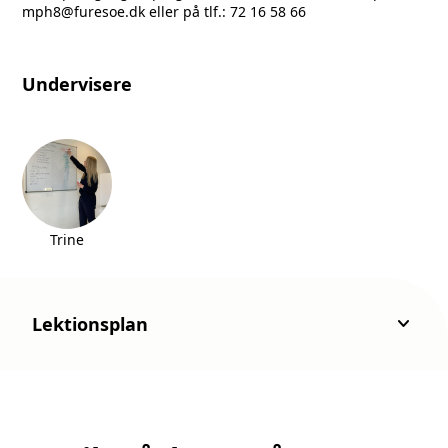
mph8@furesoe.dk
eller på tlf.: 72 16 58 66
Undervisere
Trine
keyboard_arrow_down
Lektionsplan