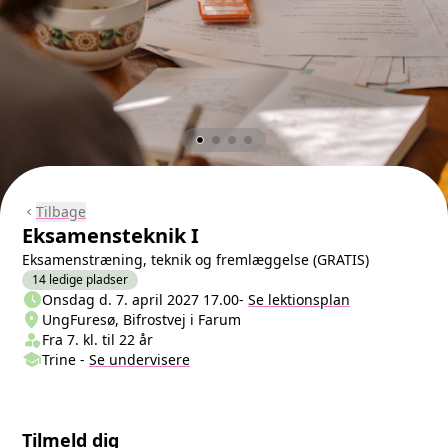
Tilbage
chevron_left
Eksamensteknik I
Eksamenstræning, teknik og fremlæggelse (GRATIS)
14 ledige pladser
schedule
Næste lektion
Onsdag d. 7. april 2027 17.00
-
Se lektionsplan
location_on
Sted/Adresse
UngFuresø, Bifrostvej i Farum
person_shield
Klasse/Aldersbegrænsning
Fra 7. kl. til 22 år
school
Undervisere
Trine
-
Se
undervisere
Tilmeld dig