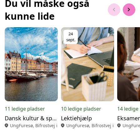
Du vil måske også
chevron_left
chevron_right
kunne lide
24
sept.
11 ledige pladser
10 ledige pladser
14 ledige
Dansk kultur & sprog
Lektiehjælp
Eksamen
location_on
UngFuresø, Bifrostvej i Farum
location_on
UngFuresø, Bifrostvej i Farum
location_on
UngFures