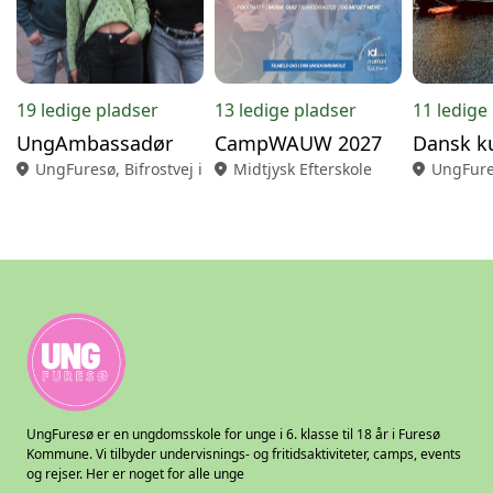
19 ledige pladser
13 ledige pladser
11 ledige
UngAmbassadør
CampWAUW 2027
location_on
UngFuresø, Bifrostvej i Farum
location_on
Midtjysk Efterskole
location_on
UngFures
UngFuresø er en ungdomsskole for unge i 6. klasse til 18 år i Furesø
Kommune. Vi tilbyder undervisnings- og fritidsaktiviteter, camps, events
og rejser. Her er noget for alle unge