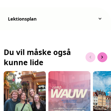
keyboard_arrow_down
Lektionsplan
Du vil måske også
chevron_left
chevron_right
kunne lide