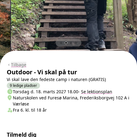
Tilbage
chevron_left
Outdoor - Vi skal på tur
Vi skal lave den fedeste camp i naturen (GRATIS)
9 ledige pladser
schedule
Næste lektion
Torsdag d. 18. marts 2027 18.00
-
Se lektionsplan
location_on
Sted/Adresse
Naturskolen ved Furesø Marina, Frederiksborgvej 102 A i
Værløse
person_shield
Klasse/Aldersbegrænsning
Fra 6. kl. til 18 år
Tilmeld dig