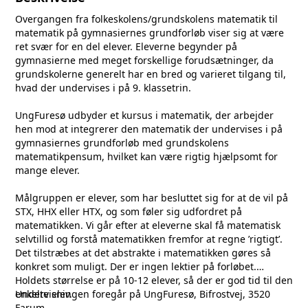
Overgangen fra folkeskolens/grundskolens matematik til
matematik på gymnasiernes grundforløb viser sig at være
ret svær for en del elever. Eleverne begynder på
gymnasierne med meget forskellige forudsætninger, da
grundskolerne generelt har en bred og varieret tilgang til,
hvad der undervises i på 9. klassetrin.
UngFuresø udbyder et kursus i matematik, der arbejder
hen mod at integrerer den matematik der undervises i på
gymnasiernes grundforløb med grundskolens
matematikpensum, hvilket kan være rigtig hjælpsomt for
mange elever.
Målgruppen er elever, som har besluttet sig for at de vil på
STX, HHX eller HTX, og som føler sig udfordret på
matematikken. Vi går efter at eleverne skal få matematisk
selvtillid og forstå matematikken fremfor at regne ’rigtigt’.
Det tilstræbes at det abstrakte i matematikken gøres så
konkret som muligt. Der er ingen lektier på forløbet.
Holdets størrelse er på 10-12 elever, så der er god tid til den
enkelte elev.
Undervisningen foregår på UngFuresø, Bifrostvej, 3520
Farum.