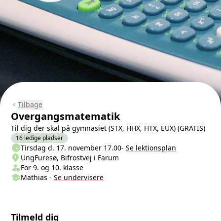
Tilbage
chevron_left
Overgangsmatematik
Til dig der skal på gymnasiet (STX, HHX, HTX, EUX) (GRATIS)
16 ledige pladser
schedule
Næste lektion
Tirsdag d. 17. november 17.00
-
Se lektionsplan
location_on
Sted/Adresse
UngFuresø, Bifrostvej i Farum
person_shield
Klasse/Aldersbegrænsning
For 9. og 10. klasse
school
Undervisere
Mathias
-
Se
undervisere
Tilmeld dig