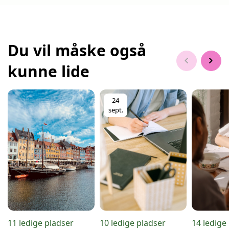
Du vil måske også
chevron_left
chevron_right
kunne lide
24
sept.
11 ledige pladser
10 ledige pladser
14 ledige