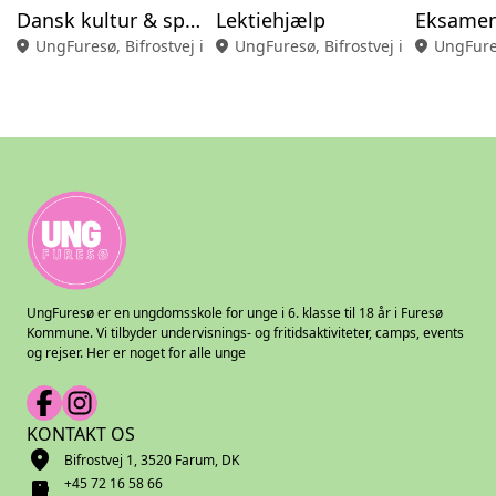
Dansk kultur & sprog
Lektiehjælp
Eksamen
location_on
UngFuresø, Bifrostvej i Farum
location_on
UngFuresø, Bifrostvej i Farum
location_on
UngFures
UngFuresø er en ungdomsskole for unge i 6. klasse til 18 år i Furesø
Kommune. Vi tilbyder undervisnings- og fritidsaktiviteter, camps, events
og rejser. Her er noget for alle unge
KONTAKT OS
location_on
Bifrostvej 1, 3520 Farum, DK
+45 72 16 58 66
smartphone