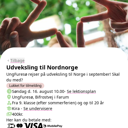
Tilbage
chevron_left
Udveksling til Nordnorge
UngFuresø rejser på udveksling til Norge i september! Skal
du med?
Lukket for tilmelding
schedule
Næste lektion
Søndag d. 16. august 10.00
-
Se lektionsplan
location_on
Sted/Adresse
UngFuresø, Bifrostvej i Farum
person_shield
Klasse/Aldersbegrænsning
Fra 9. klasse (efter sommerferien) og op til 20 år
school
Undervisere
Kira
-
Se
undervisere
payments
Pris
400kr.
Her kan du betale med: