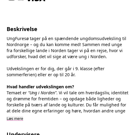
Beskrivelse
UngFuresø tager på en spændende ungdomsudveksling til
Nordnorge – og du kan komme med! Sammen med unge
fra forskellige lande i Norden tager vi på en rejse, hvor vi
udforsker, hvad det vil sige at være ung i Norden.
Udvekslingen er for dig, der går i 9. klasse (efter
sommerferien) eller er op til 20 år.
Hvad handler udvekslingen om?
Temaet er
“Ung i Norden”
. Vi vil tale om hverdagsliv, identitet
og drømme for fremtiden – og opdage både ligheder og
forskelle på tværs af lande og kulturer. Du får mulighed for
at dele dine egne erfaringer og høre, hvordan andre unge
lever deres liv.
Læs mere
Et vigtigt fokus er demokrati og din stemme i samfundet.
Du bliver inspireret til at sige din mening, påvirke
Undervisere
beslutninger og tage del i fællesskaber – både lokalt og