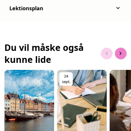
keyboard_arrow_down
Lektionsplan
Du vil måske også
chevron_left
chevron_right
kunne lide
24
sept.