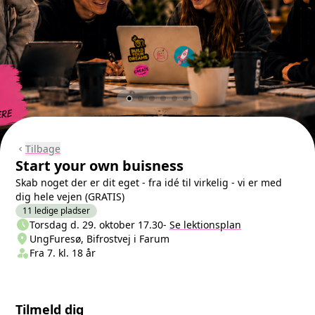
Tilbage
chevron_left
Start your own buisness
Skab noget der er dit eget - fra idé til virkelig - vi er med
dig hele vejen (GRATIS)
11 ledige pladser
schedule
Næste lektion
Torsdag d. 29. oktober 17.30
-
Se lektionsplan
location_on
Sted/Adresse
UngFuresø, Bifrostvej i Farum
person_shield
Klasse/Aldersbegrænsning
Fra 7. kl. 18 år
Tilmeld dig