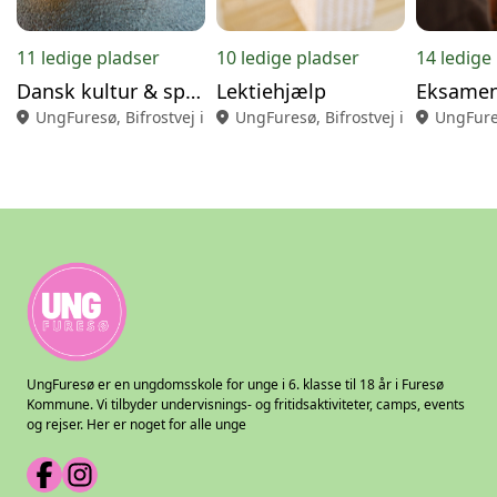
11 ledige pladser
10 ledige pladser
14 ledige
Dansk kultur & sprog
Lektiehjælp
Eksamen
location_on
UngFuresø, Bifrostvej i Farum
location_on
UngFuresø, Bifrostvej i Farum
location_on
UngFures
UngFuresø er en ungdomsskole for unge i 6. klasse til 18 år i Furesø
Kommune. Vi tilbyder undervisnings- og fritidsaktiviteter, camps, events
og rejser. Her er noget for alle unge