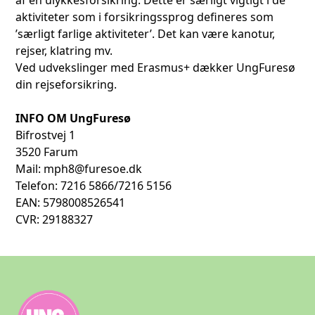
aktiviteter som i forsikringssprog defineres som
’særligt farlige aktiviteter’. Det kan være kanotur,
rejser, klatring mv.
Ved udvekslinger med Erasmus+ dækker UngFuresø
din rejseforsikring.
INFO OM UngFuresø
Bifrostvej 1
3520 Farum
Mail:
mph8@furesoe.dk
Telefon: 7216 5866/7216 5156
EAN: 5798008526541
CVR: 29188327