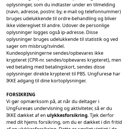
oplysninger, som du indtaster under en tilmelding
(navn, adresse, postnr. by, e-mail og telefonnummer)
bruges udelukkende til ordre-behandling og bliver
ikke videregivet til andre. Udover de personlige
oplysninger logges også ip-adresse. Disse
oplysninger bruges udelukkende til statistik og ved
sager om misbrug/svindel.
Kundeoplysningerne sendes/opbevares ikke
krypteret (CPR-nr. sendes/opbevares krypteret), men
ved betaling med betalingskort, sendes disse
oplysninger direkte krypteret til PBS. UngFuresø har
IKKE adgang til dine kortoplysninger.
FORSIKRING
Vi gør opmærksom på, at når du deltager i
UngFuresøs undervisning og aktiviteter, så er du
IKKE dækket af en
ulykkesforsikring
. Tjek derfor
med dit hjems forsikring, om du er dækket i din fritid
af en ulykkesforsikring. Dette er særligt vigtigt i de