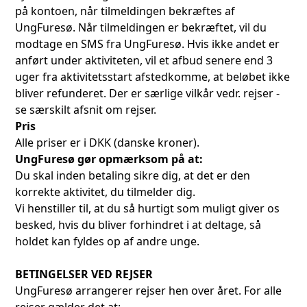
på kontoen, når tilmeldingen bekræftes af
UngFuresø. Når tilmeldingen er bekræftet, vil du
modtage en SMS fra UngFuresø. Hvis ikke andet er
anført under aktiviteten, vil et afbud senere end 3
uger fra aktivitetsstart afstedkomme, at beløbet ikke
bliver refunderet. Der er særlige vilkår vedr. rejser -
se særskilt afsnit om rejser.
Pris
Alle priser er i DKK (danske kroner).
UngFuresø gør opmærksom på at:
Du skal inden betaling sikre dig, at det er den
korrekte aktivitet, du tilmelder dig.
Vi henstiller til, at du så hurtigt som muligt giver os
besked, hvis du bliver forhindret i at deltage, så
holdet kan fyldes op af andre unge.
BETINGELSER VED REJSER
UngFuresø arrangerer rejser hen over året. For alle
rejser gælder det at: