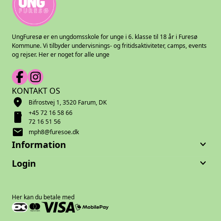
UngFuresø er en ungdomsskole for unge i 6. klasse til 18 år i Furesø
Kommune. Vi tilbyder undervisnings- og fritidsaktiviteter, camps, events
og rejser. Her er noget for alle unge
KONTAKT OS
location_on
Bifrostvej 1, 3520 Farum, DK
+45 72 16 58 66
smartphone
72 16 51 56
mail
mph8@furesoe.dk
keyboard_arrow_down
Information
keyboard_arrow_down
Login
Her kan du betale med