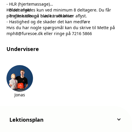
- HLR (hjertemassage)
- Blødninger
Holdet afvikles kun ved minimum 8 deltagere. Du får
- Trafikskader på bløde trafikanter
pengene tilbage hvis kurset bliver aflyst.
- Hastighed og de skader det kan medføre
Hvis du har nogle spørgsmål kan du skrive til Mette på
mph8@furesoe.dk eller ringe på 7216 5866
Undervisere
Jonas
keyboard_arrow_down
Lektionsplan