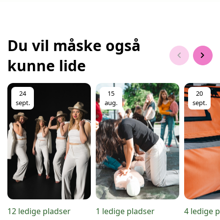
Du vil måske også
chevron_left
chevron_right
kunne lide
24
15
20
sept.
aug.
sept.
12 ledige pladser
1 ledige pladser
4 ledige 