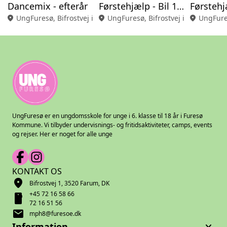
Dancemix - efterår
Førstehjælp - Bil 1 - August
location_on
UngFuresø, Bifrostvej i Farum
location_on
UngFuresø, Bifrostvej i Farum
location_on
UngFures
UngFuresø er en ungdomsskole for unge i 6. klasse til 18 år i Furesø
Kommune. Vi tilbyder undervisnings- og fritidsaktiviteter, camps, events
og rejser. Her er noget for alle unge
KONTAKT OS
location_on
Bifrostvej 1, 3520 Farum, DK
+45 72 16 58 66
smartphone
72 16 51 56
mail
mph8@furesoe.dk
keyboard_arrow_down
Information