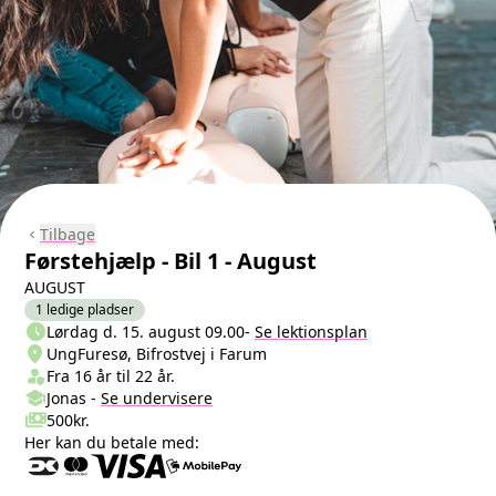
Tilbage
chevron_left
Førstehjælp - Bil 1 - August
AUGUST
1 ledige pladser
schedule
Næste lektion
Lørdag d. 15. august 09.00
-
Se lektionsplan
location_on
Sted/Adresse
UngFuresø, Bifrostvej i Farum
person_shield
Klasse/Aldersbegrænsning
Fra 16 år til 22 år.
school
Undervisere
Jonas
-
Se
undervisere
payments
Pris
500kr.
Her kan du betale med: