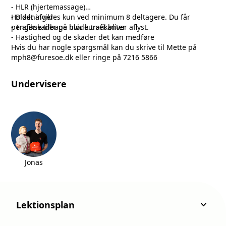
- HLR (hjertemassage)
- Blødninger
Holdet afvikles kun ved minimum 8 deltagere. Du får
- Trafikskader på bløde trafikanter
pengene tilbage hvis kurset bliver aflyst.
- Hastighed og de skader det kan medføre
Hvis du har nogle spørgsmål kan du skrive til Mette på
mph8@furesoe.dk eller ringe på 7216 5866
Undervisere
Jonas
keyboard_arrow_down
Lektionsplan