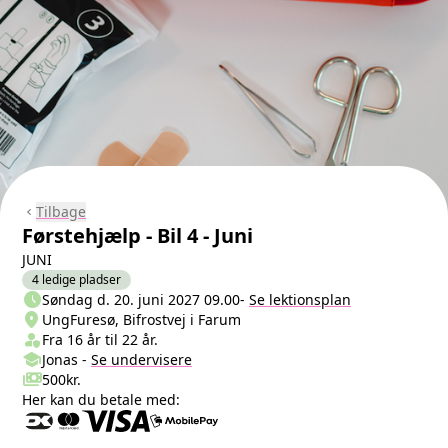
Tilbage
chevron_left
Førstehjælp - Bil 4 - Juni
JUNI
4 ledige pladser
schedule
Næste lektion
Søndag d. 20. juni 2027 09.00
-
Se lektionsplan
location_on
Sted/Adresse
UngFuresø, Bifrostvej i Farum
person_shield
Klasse/Aldersbegrænsning
Fra 16 år til 22 år.
school
Undervisere
Jonas
-
Se
undervisere
payments
Pris
500kr.
Her kan du betale med: