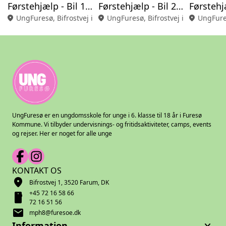
Førstehjælp - Bil 1 - August
Førstehjælp - Bil 2 - Oktober
location_on
UngFuresø, Bifrostvej i Farum
location_on
UngFuresø, Bifrostvej i Farum
location_on
UngFures
UngFuresø er en ungdomsskole for unge i 6. klasse til 18 år i Furesø
Kommune. Vi tilbyder undervisnings- og fritidsaktiviteter, camps, events
og rejser. Her er noget for alle unge
KONTAKT OS
location_on
Bifrostvej 1, 3520 Farum, DK
+45 72 16 58 66
smartphone
72 16 51 56
mail
mph8@furesoe.dk
keyboard_arrow_down
Information