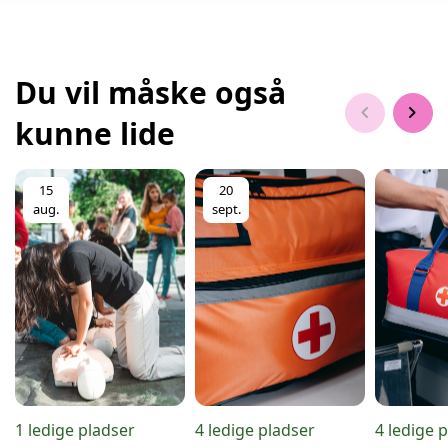
Du vil måske også
chevron_left
chevron_right
kunne lide
15
20
aug.
sept.
1 ledige pladser
4 ledige pladser
4 ledige 