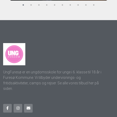
Gaming
Gaming i fællesskab (GRATIS) ... læs mere
Dato
onsdag 23. sep. kl. 17:00-20:00
Sted
UngFuresø, Bifrostvej i Farum
Pladser
Der er 7 pladser tilbage.
UngFuresø er en ungdomsskole for unge i 6. klasse til 18 år i
Furesø Kommune. Vi tilbyder undervisnings- og
fritidsaktiviteter, camps og rejser. Se alle vores tilbud her på
siden.